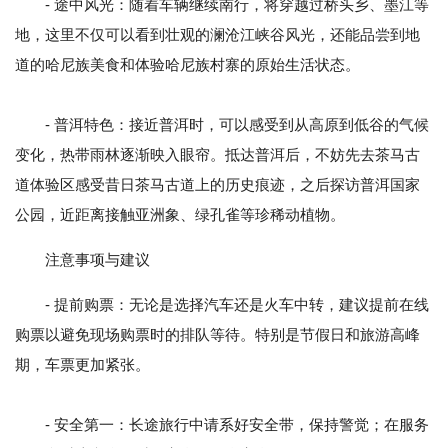
- 途中风光：随着车辆继续南行，将穿越过桥头乡、墨江等
地，这里不仅可以看到壮观的澜沧江峡谷风光，还能品尝到地
道的哈尼族美食和体验哈尼族村寨的原始生活状态。
- 普洱特色：接近普洱时，可以感受到从高原到低谷的气候
变化，热带雨林逐渐映入眼帘。抵达普洱后，不妨先去茶马古
道体验区感受昔日茶马古道上的历史痕迹，之后探访普洱国家
公园，近距离接触亚洲象、绿孔雀等珍稀动植物。
注意事项与建议
- 提前购票：无论是选择汽车还是火车中转，建议提前在线
购票以避免现场购票时的排队等待。特别是节假日和旅游高峰
期，车票更加紧张。
- 安全第一：长途旅行中请系好安全带，保持警觉；在服务