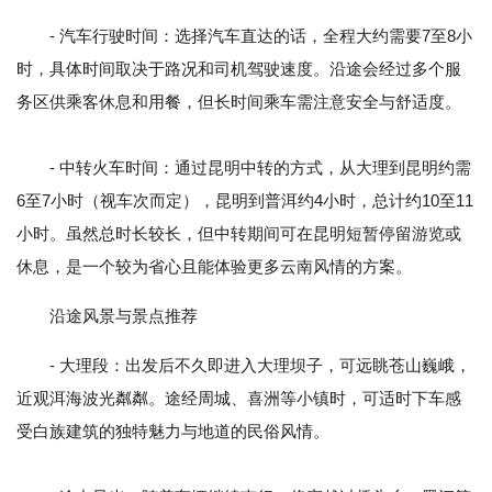
- 汽车行驶时间：选择汽车直达的话，全程大约需要7至8小
时，具体时间取决于路况和司机驾驶速度。沿途会经过多个服
务区供乘客休息和用餐，但长时间乘车需注意安全与舒适度。
- 中转火车时间：通过昆明中转的方式，从大理到昆明约需
6至7小时（视车次而定），昆明到普洱约4小时，总计约10至11
小时。虽然总时长较长，但中转期间可在昆明短暂停留游览或
休息，是一个较为省心且能体验更多云南风情的方案。
沿途风景与景点推荐
- 大理段：出发后不久即进入大理坝子，可远眺苍山巍峨，
近观洱海波光粼粼。途经周城、喜洲等小镇时，可适时下车感
受白族建筑的独特魅力与地道的民俗风情。