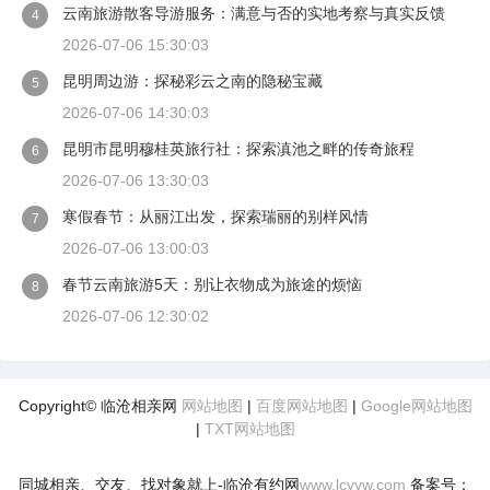
云南旅游散客导游服务：满意与否的实地考察与真实反馈
4
2026-07-06 15:30:03
昆明周边游：探秘彩云之南的隐秘宝藏
5
2026-07-06 14:30:03
昆明市昆明穆桂英旅行社：探索滇池之畔的传奇旅程
6
2026-07-06 13:30:03
寒假春节：从丽江出发，探索瑞丽的别样风情
7
2026-07-06 13:00:03
春节云南旅游5天：别让衣物成为旅途的烦恼
8
2026-07-06 12:30:02
Copyright© 临沧相亲网
网站地图
|
百度网站地图
|
Google网站地图
|
TXT网站地图
同城相亲、交友、找对象就上-临沧有约网
www.lcyyw.com
备案号：