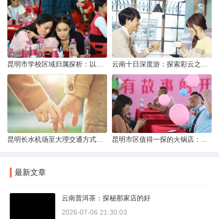
昆明市学校区域归属探析：以我校为例
云南十日深度游：探索彩云之南的秋日奇遇
昆明长水机场至大理交通方式解析
昆明市区值得一探的火锅店：舌尖上的暖冬之旅
最新文章
云南普洱茶：探秘那家店的好
2026-07-06 21:30:03