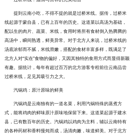
提到云南小吃，不得不提的就是过桥米线。据传，过桥米
线起源于蒙自县，已有上百年的历史。这道菜以高汤为基础，
配以生的肉片、蔬菜、米线，食用时将所有食材倒入热腾腾的
高汤中，瞬间熟透，鲜美异常。对于北方人来说，过桥米线的
汤底浓郁而不腻，米线滑嫩，搭配的食材丰富多样，既满足了
北方人对“实在”食物的偏好，又因其独特的食用方式而显得新颖
有趣。据统计，每年有超过百万的北方游客专程前往云南品尝
过桥米线，足见其吸引力之大。
汽锅鸡：原汁原味的鲜美
汽锅鸡是云南独有的一道名菜，利用汽锅特殊的蒸煮方
式，能将鸡肉的鲜味原汁原味地保留下来。这道菜起源于建水
县，已有数百年的历史。汽锅鸡以鸡肉为主料，辅以云南特有
的各种药材和香料慢炖而成，汤清肉嫩，味道鲜美。对于北方