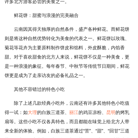
许多北方游客必尝的美食之一。
鲜花饼：甜蜜与浪漫的完美融合
云南因其得天独厚的自然条件，盛产各种鲜花。而鲜花饼
则是将这种自然优势转化为美食的代表之一。鲜花饼以玫瑰、
菊花等花卉为主要原料制作饼皮和馅料，外皮酥脆，内馅香
甜。对于喜欢甜食的北方人来说，鲜花饼不仅是一种美食，更
是一种浪漫的象征。每年春节、中秋节等传统节日期间，鲜花
饼更是成为了走亲访友的必备礼品之一。
其他不容错过的特色小吃
除了上述几款经典小吃外，云南还有许多其他特色小吃值
得一试：如
大理
的白族三道茶、
丽江
的鸡豆凉粉、
昆明
的烤乳
扇等。这些小吃不仅各具特色，而且都能在味觉上给北方人带
来全新的体验。例如，白族三道茶通过“苦”、“甜”、“回甘”三道