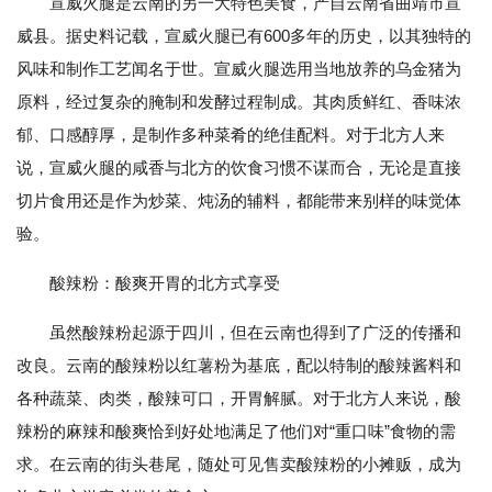
宣威火腿是云南的另一大特色美食，产自云南省曲靖市宣
威县。据史料记载，宣威火腿已有600多年的历史，以其独特的
风味和制作工艺闻名于世。宣威火腿选用当地放养的乌金猪为
原料，经过复杂的腌制和发酵过程制成。其肉质鲜红、香味浓
郁、口感醇厚，是制作多种菜肴的绝佳配料。对于北方人来
说，宣威火腿的咸香与北方的饮食习惯不谋而合，无论是直接
切片食用还是作为炒菜、炖汤的辅料，都能带来别样的味觉体
验。
酸辣粉：酸爽开胃的北方式享受
虽然酸辣粉起源于四川，但在云南也得到了广泛的传播和
改良。云南的酸辣粉以红薯粉为基底，配以特制的酸辣酱料和
各种蔬菜、肉类，酸辣可口，开胃解腻。对于北方人来说，酸
辣粉的麻辣和酸爽恰到好处地满足了他们对“重口味”食物的需
求。在云南的街头巷尾，随处可见售卖酸辣粉的小摊贩，成为