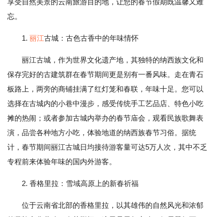
享受自然美景的云南旅游目的地，让您的春节假期既温馨又难
忘。
1.
丽江
古城：古色古香中的年味情怀
丽江古城，作为世界文化遗产地，其独特的纳西族文化和
保存完好的古建筑群在春节期间更是别有一番风味。走在青石
板路上，两旁的商铺挂满了红灯笼和春联，年味十足。您可以
选择在古城内的小巷中漫步，感受传统手工艺品店、特色小吃
摊的热闹；或者参加古城内举办的春节庙会，观看民族歌舞表
演，品尝各种地方小吃，体验地道的纳西族春节习俗。据统
计，春节期间丽江古城日均接待游客量可达5万人次，其中不乏
专程前来体验年味的国内外游客。
2. 香格里拉：雪域高原上的新春祈福
位于云南省北部的香格里拉，以其雄伟的自然风光和浓郁