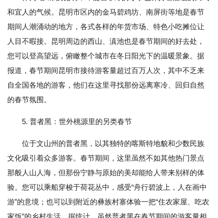
和宜人的气候。昆明市区内的金马碧鸡坊、南屏街等地是春节
期间人潮涌动的地方，各式各样的年货市场、特色小吃摊位让
人目不暇接。昆明周边的西山、滇池也是春节期间的好去处，
您可以登高望远，俯瞰整个城市在冬日阳光下的温暖景象。据
报道，春节期间昆明市接待游客量超过百万人次，其中不乏来
自全国各地的游客，他们在这里寻找那份远离寒冷、回归自然
的春节氛围。
5. 普者黑：世外桃源里的另类春节
位于文山州的普者黑，以其独特的喀斯特地貌和少数民族
文化吸引着众多游客。春节期间，这里虽然不如其他热门景点
那般人山人海，但那份宁静与原始的美却能给人带来别样的体
验。您可以乘船穿梭于荷花丛中，感受“舟行碧波上，人在画中
游”的意境；也可以到附近的彝族村寨体验一把“住农家屋、吃农
家饭”的乡村生活。据统计，虽然普者黑在春节期间的游客量相