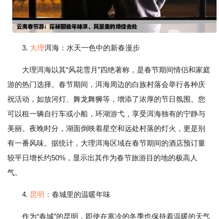
3.
大理
洱海：水天一色中的新春漫步
大理洱海以其“风花雪月”四绝著称，是春节期间情侣和家庭
游的热门选择。春节期间，洱海周边的白族村落会举行各种庆
祝活动，如放河灯、舞龙舞狮等，增添了浓厚的节日氛围。您
可以租一辆自行车或小船，环湖游弋，享受洱海独有的宁静与
美丽。夜晚时分，湖面倒映着星空和远处村落的灯火，更是别
有一番风味。据统计，大理洱海区域在春节期间的酒店预订量
较平日增长约50%，显示出其作为春节旅游目的地的极高人
气。
4.
昆明
：春城里的温暖年味
作为“春城”的昆明，即使在寒冷的冬季也保持着温暖的天气