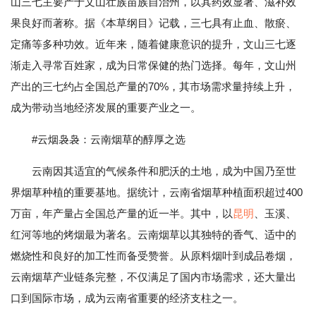
山三七主要产于文山壮族苗族自治州，以其药效显著、滋补效
果良好而著称。据《本草纲目》记载，三七具有止血、散瘀、
定痛等多种功效。近年来，随着健康意识的提升，文山三七逐
渐走入寻常百姓家，成为日常保健的热门选择。每年，文山州
产出的三七约占全国总产量的70%，其市场需求量持续上升，
成为带动当地经济发展的重要产业之一。
#云烟袅袅：云南烟草的醇厚之选
云南因其适宜的气候条件和肥沃的土地，成为中国乃至世
界烟草种植的重要基地。据统计，云南省烟草种植面积超过400
万亩，年产量占全国总产量的近一半。其中，以
昆明
、玉溪、
红河等地的烤烟最为著名。云南烟草以其独特的香气、适中的
燃烧性和良好的加工性而备受赞誉。从原料烟叶到成品卷烟，
云南烟草产业链条完整，不仅满足了国内市场需求，还大量出
口到国际市场，成为云南省重要的经济支柱之一。