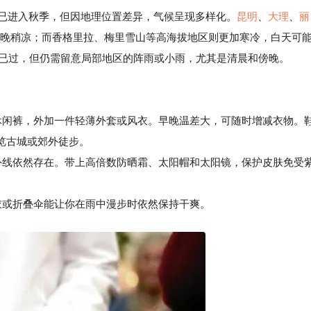
区已进入秋季，但因地理位置差异，气候呈现多样化。
昆明
、
大理
、
丽
间，夜晚稍凉；而香格里拉、梅里雪山等高海拔地区则更加寒冷，白天可
虽已过，但仍需留意局部地区的阵雨或小雨，尤其是清晨和傍晚。
或休闲裤，外加一件轻薄外套或风衣。早晚温差大，可随时增减衣物。
览古城或郊外徒步。
线依然存在。带上高倍数防晒霜、太阳帽和太阳镜，保护皮肤免受
或折叠伞能让你在雨中漫步时依然保持干爽。