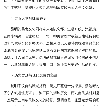
巷，无论是餐馆里地道的少数民族菜肴，还是市场上琳琅满目
的手工艺品，都能让人深刻感受到这座城市的多元文化魅力。
4. 美食天堂的味蕾盛宴
昆明的美食文化同样令人难以忘怀。过桥米线、汽锅鸡、
云南小锅饵、官渡粑粑……每一种美食都承载着云南独特的地
理和气候赋予的食材优势。过桥米线以其独特的吃法和鲜美的
汤底闻名遐迩，汽锅鸡则以蒸汽烹饪的方式保留了鸡肉的原汁
原味，让人回味无穷。昆明的鲜花饼更是游客们必买的手信之
一，以新鲜花瓣入馅，香甜可口，象征着对美好生活的期许。
5. 历史古迹与现代发展的交融
昆明不仅自然风光旖旎，历史底蕴也十分深厚。滇池畔的
晋宁古城遗址见证了古滇王国的辉煌历史，而云南民族村则是
一座展示云南各民族文化的缩影。昆明也是一座迅速发展的现