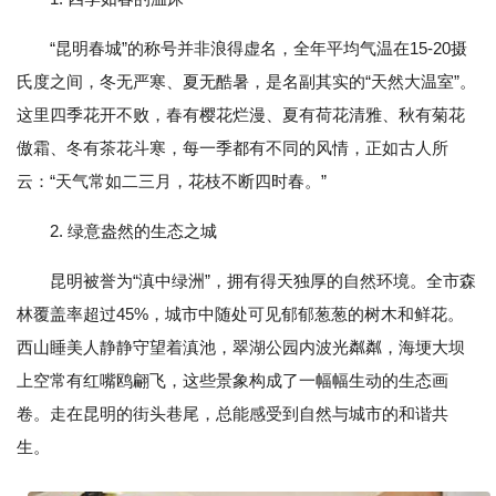
“昆明春城”的称号并非浪得虚名，全年平均气温在15-20摄
氏度之间，冬无严寒、夏无酷暑，是名副其实的“天然大温室”。
这里四季花开不败，春有樱花烂漫、夏有荷花清雅、秋有菊花
傲霜、冬有茶花斗寒，每一季都有不同的风情，正如古人所
云：“天气常如二三月，花枝不断四时春。”
2. 绿意盎然的生态之城
昆明被誉为“滇中绿洲”，拥有得天独厚的自然环境。全市森
林覆盖率超过45%，城市中随处可见郁郁葱葱的树木和鲜花。
西山睡美人静静守望着滇池，翠湖公园内波光粼粼，海埂大坝
上空常有红嘴鸥翩飞，这些景象构成了一幅幅生动的生态画
卷。走在昆明的街头巷尾，总能感受到自然与城市的和谐共
生。