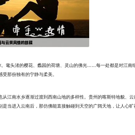
。鼋头渚的樱花、蠡园的荷塘、灵山的佛光……每一处都是对江南
感受那份独有的宁静与柔美。
从江南水乡逐渐过渡到西南山地的多样性。贵州的喀斯特地貌、云
别是当进入云南后，那仿佛能直接触碰到天空的广阔天地，让人心旷