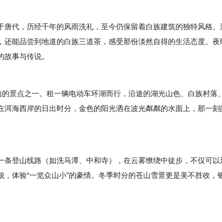
唐代，历经千年的风雨洗礼，至今仍保留着白族建筑的独特风格。
，还能品尝到地道的白族三道茶，感受那份淡然自得的生活态度。夜
的故事与传说。
的景点之一。租一辆电动车环湖而行，沿途的湖光山色、白族村落
在洱海西岸的日出时分，金色的阳光洒在波光粼粼的水面上，那一刻
条登山线路（如洗马潭、中和寺），在云雾缭绕中徒步，不仅可以
貌，体验“一览众山小”的豪情。冬季时分的苍山雪景更是美不胜收，