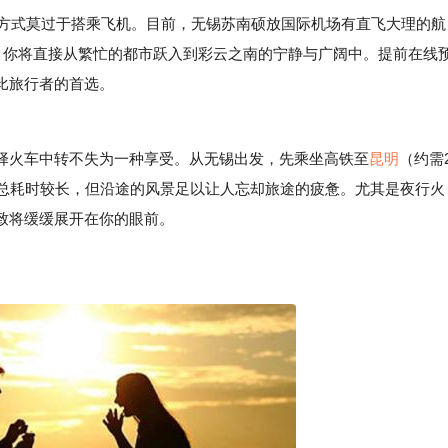
方式莫过于搭乘飞机。目前，无锡苏南硕放国际机场有直飞大理的航
，你将直接从繁忙的都市跃入到彩云之南的宁静与广阔中。提前在线
比旅行者的首选。
火车中转不失为一种享受。从无锡出发，先乘坐高铁至
昆明
（约需
然总耗时较长，但沿途的风景足以让人忘却旅途的疲惫。尤其是夜行火
致将缓缓展开在你的眼前。