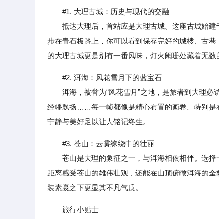
#1. 大理古城：历史与现代的交融
抵达大理后，首站应是大理古城。这座古城始建于
步在青石板路上，你可以看到保存完好的城楼、古巷
的大理古城更是别有一番风味，灯火阑珊处藏着无数
#2. 洱海：风花雪月下的蓝宝石
洱海，被誉为“风花雪月”之地，是旅者到大理必访
经幡飘扬……每一帧都像是精心布置的画卷。特别是
宁静与美好足以让人铭记终生。
#3. 苍山：云雾缭绕中的壮丽
苍山是大理的象征之一，与洱海相依相伴。选择一
距离感受苍山的雄伟壮观，还能在山顶俯瞰洱海的全
装素裹之下更显其不凡气质。
旅行小贴士