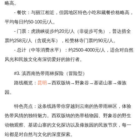
略高。
- 餐饮：与丽江相近，但因地区特色小吃和藏餐价格略高，
平均每日约50-100元/人。
- 门票：虎跳峡徒步约20元/人（非徒步可免），普达措全
票约258元/人（含观光车），松赞林寺门票约90元/人。
- 总计（中等消费水平）：约2500-4000元/人，适合对自然
风光和民族文化有深切爱好的旅行者。
#3. 滇西南热带雨林探险（冒险型）
路线概览：
昆明
→西双版纳→野象谷→基诺山寨→傣族
园。
特色亮点：这条线路带你穿越到云南的热带雨林区，体验
热带风情的独特魅力。西双版纳的热带植物园、野象谷的野生
动物观察、基诺山寨的文化探访以及傣族园的民族节庆，每一
站都是对自然与文化的深度探索。