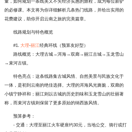
量，如何规划一条既美又不失经济实惠的旅程，成为每位新驴
的必修课。本文将为你详细解析几条热门线路，并给出实用的
花费建议，助你开启云南之旅的完美篇章。
线路规划与特色概览
#1.
大理
-
丽江
经典环线（预算友好型）
路线概览：大理古城→洱海→双廊→丽江古城→玉龙雪山
→束河古镇。
特色亮点：这条线路集古城风情、自然美景与民族文化于
一体，是初到云南的绝佳选择。大理的洱海风光旖旎，双廊的
小镇宁静祥和；丽江则以古城的历史韵味和玉龙雪山的壮丽著
称，而束河古镇则保留了更多原始的纳西族风情。
预算参考：
- 交通：大理至丽江火车硬座约30元，当地公交、骑行或打