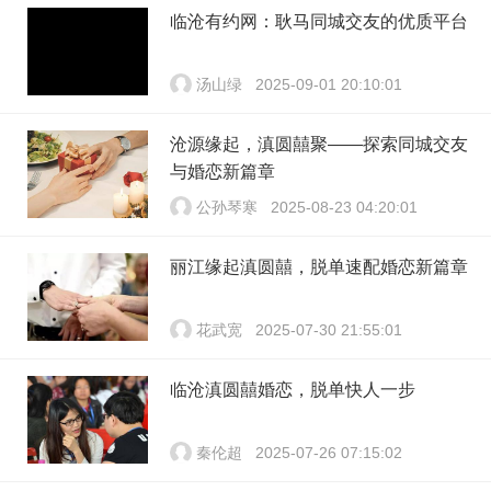
临沧有约网：耿马同城交友的优质平台
汤山绿
2025-09-01 20:10:01
沧源缘起，滇圆囍聚——探索同城交友
与婚恋新篇章
公孙琴寒
2025-08-23 04:20:01
丽江缘起滇圆囍，脱单速配婚恋新篇章
花武宽
2025-07-30 21:55:01
临沧滇圆囍婚恋，脱单快人一步
秦伦超
2025-07-26 07:15:02