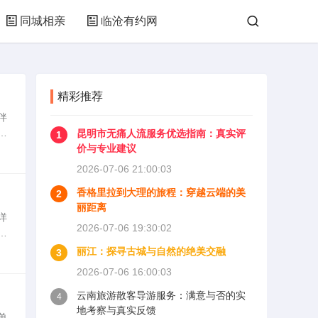
同城相亲
临沧有约网
精彩推荐
伴
觅
昆明市无痛人流服务优选指南：真实评
1
站
价与专业建议
2026-07-06 21:00:03
香格里拉到大理的旅程：穿越云端的美
2
丽距离
详
2026-07-06 19:30:02
史
的
丽江：探寻古城与自然的绝美交融
3
2026-07-06 16:00:03
云南旅游散客导游服务：满意与否的实
4
地考察与真实反馈
单