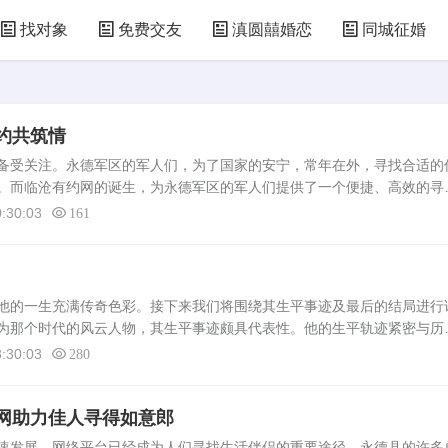
找对象
免费交友
滇圆囍婚恋
同城征婚
约共筑情
备受关注。永德军区的军人们，为了国家的安宁，常年在外，寻找合适的
。而临沧有约网的诞生，为永德军区的军人们提供了一个便捷、高效的寻
沧有约网是一个专注于为当地军人及军属提供交友服务的在线平台。该网
:30:03
161
的一生充满传奇色彩。接下来我们将围绕其生平事迹及最后的结局进行
为那个时代的风云人物，其生平事迹颇具代表性。他的生平轨迹紧密与历
历史大事件中发挥重要作用。从年轻时期起，他就以其坚定的立场和勇敢
:30:03
280
网助力佳人寻得如意郎
速发展，网络平台已经成为人们寻找生活伴侣的重要途径。永德县的许多