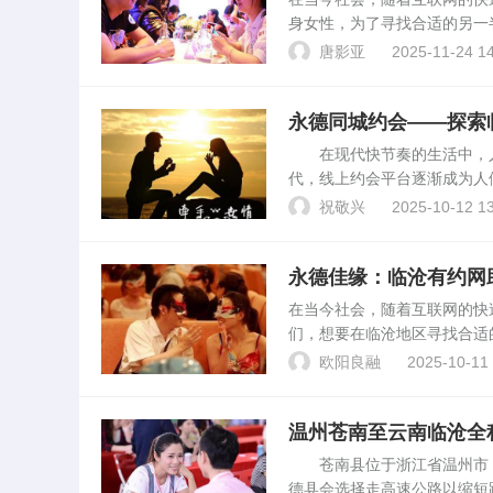
身女性，为了寻找合适的另一
受关注与青睐的交友平台。平
唐影亚
2025-11-24 14
台。该平台通过提供真实...
永德同城约会——探索
在现代快节奏的生活中，人
代，线上约会平台逐渐成为人
会应用，与临沧有约网这样的
祝敬兴
2025-10-12 13
本文将深入探讨永德同城约...
永德佳缘：临沧有约网
在当今社会，随着互联网的快
们，想要在临沧地区寻找合适
绍这一平台如何助力永德的女
欧阳良融
2025-10-11 
在线平台。该平台汇聚了大...
温州苍南至云南临沧全
苍南县位于浙江省温州市，
德县会选择走高速公路以缩短