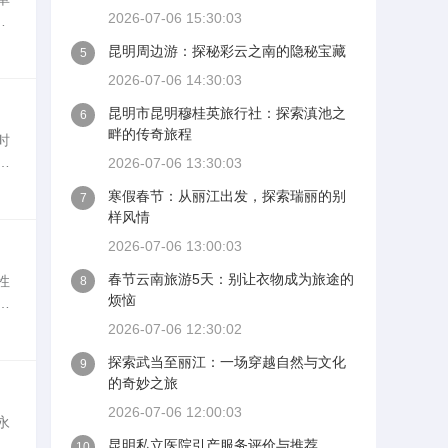
2026-07-06 15:30:03
备
昆明周边游：探秘彩云之南的隐秘宝藏
5
2026-07-06 14:30:03
昆明市昆明穆桂英旅行社：探索滇池之
6
畔的传奇旅程
时
约
2026-07-06 13:30:03
。
寒假春节：从丽江出发，探索瑞丽的别
7
样风情
2026-07-06 13:00:03
春节云南旅游5天：别让衣物成为旅途的
性
8
烦恼
介
的
2026-07-06 12:30:02
探索武当至丽江：一场穿越自然与文化
9
的奇妙之旅
2026-07-06 12:00:03
永
题
昆明私立医院引产服务评价与推荐
10