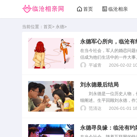
首页
临沧相亲
当前位置：
首页
>
永德
>
永德军心所向，临沧有
在当今社会，军人的婚恋问题
侣成为他们生活中的一件大事
对象的平台。平台简介 临
平诚青
2026-02-02 10
致力于为军人们搭建一个真...
刘永德最后结局
刘永德是一位历史人物，他
细阐述。生平回顾刘永德，作
进程相连，多次在国家政治和
范清达
2026-01-01 18
行动，为民族的解放事业作...
永德寻良缘：临沧有约
在当今社会，随着互联网的快