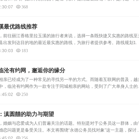
南县和永德县之间并非完全无路可通。但考虑到两地间距离遥远，且地形
:30:07
368
溪最优路线推荐
前往丽江香格里拉玉溪的旅行者来说，选择一条既快捷又实惠的路线至
县出发到达目的地的最近最实惠的路线，为旅行者提供参考。路线规划1. 
驾车沿G320国道南行，途经保山市、怒江州等地，直至大理市。此段
:30:03
183
临沧有约网，邂逅你的缘分
亲已经成为了一种常见的寻找另一半的方式。而随着互联网的普及，越
中，临沧有约网作为一款专注于同城相亲的网站，受到了广大单身人士的
相亲在临沧有约网上的推荐及使用体验。临沧有约网简介临沧有约网是一
:45:02
250
：滇圆囍的助力与期望
婚姻与恋爱成为人们普遍关注的话题。特别是对于公务员这一群体，由
婚恋问题更是备受关注。本文将围绕“永德公务员找对象”这一主题，探讨
恋”平台如何为永德公务员提供婚恋服务，并分析其背后的原因和影响。滇
:45:02
256