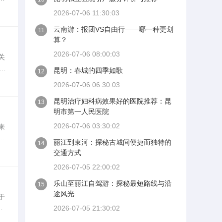
复
2026-07-06 11:30:03
云南游：报团VS自由行——哪一种更划
11
算？
2026-07-06 08:00:03
关
永
昆明：春城的四季如歌
12
路
2026-07-06 06:30:03
昆明治疗妇科病效果好的医院推荐：昆
13
明市第一人民医院
2026-07-06 03:30:02
来
青
丽江到束河：探秘古城间便捷而独特的
14
个
交通方式
2026-07-05 22:00:02
乐山至丽江自驾游：探秘最短路线与沿
15
途风光
于
在
2026-07-05 21:30:02
圆