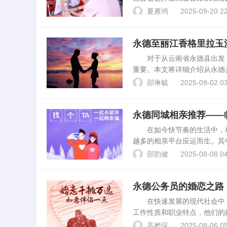
的详细分析。从地图上看，苍
夏雁鸿
2025-09-20 22
杂，不选择高速公路意味着...
永德至丽江香格里拉玉
对于从云南省永德县出发，
重要。本文将详细介绍从永德
德县至大理 最直接的路线是
邵琳毓
2025-09-02 03
程约需5-6小时，...
永德同城相亲推荐——
在如今快节奏的生活中，相
越多的相亲平台应运而生。其
睐。本文将详细介绍永德同城
邵韵健
2025-08-08 04
专注于为单身人士提供高品...
永德公务员的婚恋之路
在快速发展的现代社会中，
工作性质和职业特点，他们的
百度搜索中出现的“滇圆囍婚
高桦琛
2025-08-06 05