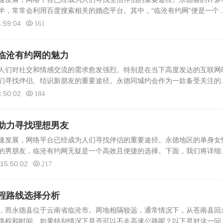
半，常常会利用百度搜索相关的婚恋平台。其中，“临沧有约网”便是一个
台概述“临沧有约网”是一个专注于临沧地区及其周边范围内的婚恋交友平
:59:04
161
临沧有约网的魅力
们对社交和情感交流的需求愈发强烈。特别是在当下高度发达的互联网
们寻找伴侣、结识新朋友的重要途径。永德同城约会作为一款备受关注的
地方性社交平台相互补充，为临沧地区的单身人士提供了便捷的约会方式
:50:02
184
助力寻找理想男友
速发展，网络平台已经成为人们寻找伴侣的重要途径。永德地区的单身女
的男朋友，临沧有约网无疑是一个高效且便捷的选择。下面，我们将详细
性们实现这一目标。平台概述临沧有约网是一个专注于临沧地区征婚交友
15:50:02
217
程路线选择分析
而永德县位于云南省临沧市。两地相隔较远，通常情况下，从苍南县回
路程和时间。如果特别情况下是否可以不走高速公路呢？以下是对这一问