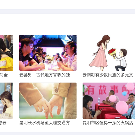
2013昆明小升初考试时间全解析
云县男：古代地方官职的独特风貌
云南独有少数民
云南十日深度游：探索彩云之南的秋日奇遇
昆明长水机场至大理交通方式解析
昆明市区值得一探的