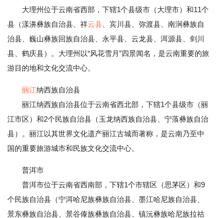
大理州位于云南省西部，下辖1个县级市（大理市）和11个
县（漾濞彝族自治县、祥
云县
、宾川县、弥渡县、南涧彝族自
治县、巍山彝族回族自治县、永平县、云龙县、洱源县、剑川
县、鹤庆县）。大理州以“风花雪月”四景闻名，是云南重要的旅
游目的地和文化交流中心。
丽江
纳西族自治县
丽江纳西族自治县位于云南省西北部，下辖1个县级市（丽
江市区）和2个民族自治县（玉龙纳西族自治县、宁蒗彝族自治
县）。丽江以其世界文化遗产丽江古城而著称，是云南乃至中
国的重要旅游城市和民族文化交流中心。
普洱市
普洱市位于云南省西南部，下辖1个市辖区（思茅区）和9
个民族自治县（宁洱哈尼族彝族自治县、墨江哈尼族自治县、
景东彝族自治县、景谷傣族彝族自治县、镇沅彝族哈尼族拉祜