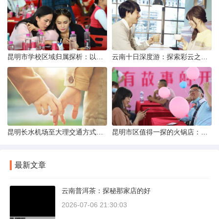
昆明市学校区域归属探析：以我校为例
云南十日深度游：探索彩云之南的秋日奇遇
昆明长水机场至大理交通方式解析
昆明市区值得一探的火锅店：舌尖上的暖冬之旅
最新文章
云南普洱茶：探秘那家店的好
2026-07-06 21:30:03