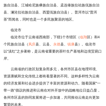
族自治县、江城哈尼族彝族自治县、孟连傣族拉祜族佤族自治
县、澜沧拉祜族自治县、西盟佤族自治县）。普洱市以“普洱
茶”而闻名，同时也是一个多民族聚居的地区。
临沧市
临沧市位于云南省西南部，下辖1个市辖区（
临翔
区）和4
个民族自治县（
凤庆
县、云县、
永德
县、
镇康
县）。临沧市
以“滇红”之乡著称，是云南省重要的茶叶生产基地和边境贸易口
岸。
云南省的行政区划复杂而多元，各州市区县在地理环境、
资源禀赋和文化传统上都有着显著的不同。这种多样性为云南
的经济发展和社会进步提供了丰富的资源和动力。随着国家“一
带一路”倡议的推进和云南在对外开放中的战略地位日益凸显，
各州市区县的协同发展将进一步加速，共同推动云南走向更加
繁荣的未来。