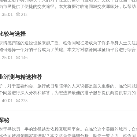
为市民提供了便捷的交友途径。本文将探讨临沧同城交友哪家好，以帮助
同城交友平台概览在临沧，常见的同城交友平台有：百合摇一摇、世纪佳
:35:01
212
.
比较与选择
求情感归宿的途径也越来越广泛。临沧同城征婚成为了许多单身人士关注
如何选择一个好的平台成为了关键。本文将对临沧同城征婚平台进行综合
台。平台信誉度在选择征婚平台时，首先要考虑的是平台的信誉度。一个
:25:01
146
业评测与精选推荐
，对于需要约会、旅行或日常陪伴的人来说都是至关重要的。临沧同城
个问题进行深入分析和解答，为您选择最佳的搭子服务提供商提供有力的
着人们生活水平的提高和消费观念的转变，搭子服务逐渐受到关注。市场
:40:01
228
探秘
对于寻找另一半的途径越发依赖互联网平台。在临沧这个美丽的城市，众
临沧同城相亲哪家靠谱呢？本文将为您详细分析，助您一臂之力。临沧同