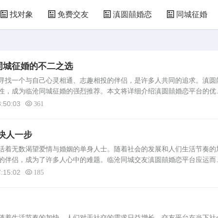
找对象
免费交友
滇圆囍婚恋
同城征婚
同城征婚的不二之选
找一个与自己心灵相通、志趣相投的伴侣，是许多人共同的追求。滇圆
性，成为临沧同城征婚的强烈推荐。本文将详细介绍滇圆囍婚恋平台的优
婚者的不二之选。滇圆囍婚恋平台概述滇圆囍婚恋是一个专注于本地征婚
:50:03
361
.
快人一步
活着无数渴望爱情与婚姻的单身人士。随着社会的发展和人们生活节奏的
的伴侣，成为了许多人心中的难题。临沧同城交友滇圆囍婚恋平台应运而
捷、高效的交友平台，让脱单变得更快更简单。平台介绍临沧同城交友滇
:15:02
185
.
着生活节奏的加快，人们对于社交的需求日益增长。交友平台在当下社