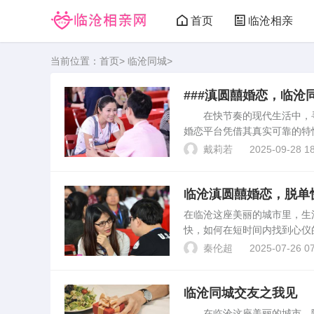
首页
临沧相亲
当前位置：
首页
>
临沧同城
>
###滇圆囍婚恋，临沧
在快节奏的现代生活中，寻
婚恋平台凭借其真实可靠的特
势，以及为何它是临沧地区征
戴莉若
2025-09-28 18
在线平台，致力于为单身人士..
临沧滇圆囍婚恋，脱单
在临沧这座美丽的城市里，生
快，如何在短时间内找到心仪
生，为单身人士提供了一个便
秦伦超
2025-07-26 07
囍婚恋平台是一个专注于本地..
临沧同城交友之我见
在临沧这座美丽的城市，随