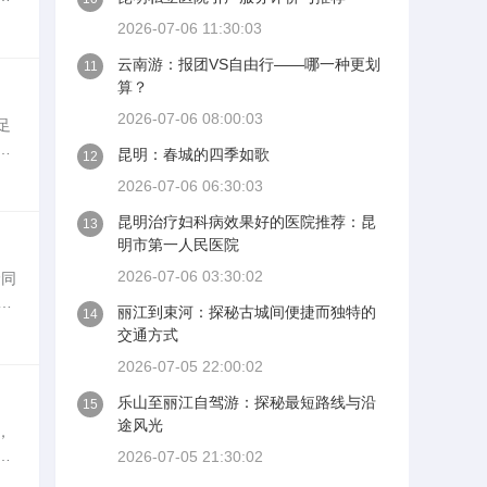
乐
2026-07-06 11:30:03
云南游：报团VS自由行——哪一种更划
11
算？
2026-07-06 08:00:03
足
介
昆明：春城的四季如歌
12
沧
2026-07-06 06:30:03
昆明治疗妇科病效果好的医院推荐：昆
13
明市第一人民医院
2026-07-06 03:30:02
沧同
恋
丽江到束河：探秘古城间便捷而独特的
14
优
交通方式
2026-07-05 22:00:02
乐山至丽江自驾游：探秘最短路线与沿
15
途风光
，
以
2026-07-05 21:30:02
网