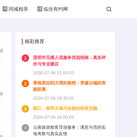
同城相亲
临沧有约网
精彩推荐
囍
昆明市无痛人流服务优选指南：真实评
1
的
价与专业建议
2026-07-06 21:00:03
香格里拉到大理的旅程：穿越云端的美
2
丽距离
加
2026-07-06 19:30:02
圆
丽江：探寻古城与自然的绝美交融
3
2026-07-06 16:00:03
云南旅游散客导游服务：满意与否的实
4
地考察与真实反馈
会