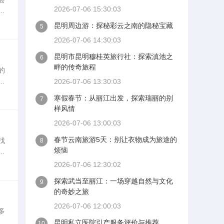
2026-07-06 15:30:03
大
昆明周边游：探秘彩云之南的隐秘宝藏
5
2026-07-06 14:30:03
昆明市昆明穆桂英旅行社：探索滇池之
6
畔的传奇旅程
的
比
2026-07-06 13:30:03
好
寒假春节：从丽江出发，探索瑞丽的别
7
样风情
2026-07-06 13:00:03
春节云南旅游5天：别让衣物成为旅途的
找
8
烦恼
参
上
2026-07-06 12:30:02
探索武当至丽江：一场穿越自然与文化
9
的奇妙之旅
2026-07-06 12:00:03
多
城
昆明私立医院引产服务评价与推荐
10