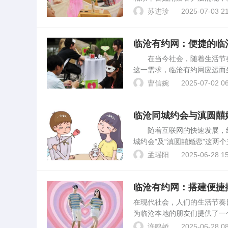
相亲背景概述临沧，一个风景
苏进珍
2025-07-03 21
业。随着城市的发展和人口...
临沧有约网：便捷的临
在当今社会，随着生活节奏
这一需求，临沧有约网应运而
绍临沧有约网的功能、特点以
曹信婉
2025-07-02 06
地区单身人士提供相亲服务...
临沧同城约会与滇圆囍
随着互联网的快速发展，线
城约会”及“滇圆囍婚恋”这
约会。临沧同城约会的特色与
孟瑶阳
2025-06-28 15
势：1. 地域性强...
临沧有约网：搭建便捷
在现代社会，人们的生活节奏
为临沧本地的朋友们提供了一
及其在实际生活中的作用。临
许鸣娇
2025-06-28 08