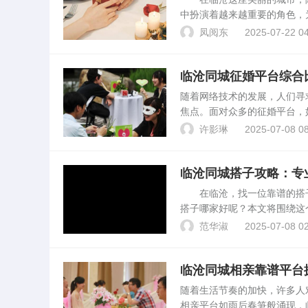
中扮演着越来越重要的角色，
家选择合适的交友平台。临沧
凤阅东
2025-07-22 04
缘、同城约等。这些平台都致..
临沧同城征婚平台综合
随着网络技术的发展，人们寻
焦点。面对众多的征婚平台，
较，帮助您选择适合自己的平
许影琳
2025-07-08 08
的征婚平台应该有较高的用...
临沧同城搭子攻略：专
在临沧，找一位靠谱的搭子
搭子哪家好呢？本文将围绕这
考。行业概况在临沧地区，随
范华淑
2025-07-08 02
的搭子服务种类繁多，服务...
临沧同城相亲靠谱平台
随着生活节奏的加快，许多人
相亲平台如雨后春笋般涌现，