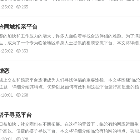
秀丽、文化底蕴深厚的城市，其独特的魅力吸引着越来越多的人在此安居
:25:02
265
沧同城相亲平台
的加快和工作压力的增大，许多人面临着寻找合适伴侣的难题。为了满
生，成为了一个专为临沧地区单身人士提供的相亲交流平台。本文将详细
及其在实际生活中的作用。临沧有约网简介临沧有约网是一个致力于为临
:25:02
353
婚恋
上交友和婚恋平台逐渐成为人们寻找伴侣的重要途径。本文将围绕“临
两个主题，详细介绍其特点、优势以及如何有效利用这些平台进行高质量的婚
优势临沧同城约会作为一个地方性的交友平台，具有以下几个显著特色与
:10:01
268
搭子寻觅平台
日益加快，社交圈也在不断拓展。在这样的背景下，临沧有约网应运而生
个高效、便捷的搭子寻找平台。本文将详细介绍临沧有约网的特点、功能
沧有约网简介临沧有约网是一个专注于临沧本地搭子寻找的在线平台。该
:20:01
328