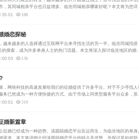
市，其同城相亲平台也日益增多。临沧同城相亲哪家好呢？本文将为您详
平台及其特点。临沧相亲网临沧相亲网是本地知名的相亲服务平台，拥有
:35:01
188
囍婚恋探秘
越来越多的人选择通过互联网平台来寻找生活的另一半。临沧同城找搭
相关的搜索，成为许多单身人士的热门话题。本文将深入探讨临沧地区的婚
一平台在当地的作用与影响。临沧婚恋现状分析临沧市作为云南省的一个重
:00:03
136
？
展，网络科技的高速发展给我们的征婚提供了许多平台。对于不少寻找人
服务已然成为一种方便快捷的方式。由于市场上同类型服务平台众多，质
友在面临选择时都会感到困惑。临沧同城征婚哪家靠谱呢？本文将为您详
:00:01
319
征婚新篇章
上征婚已经成为一种趋势。滇圆囍婚恋平台应运而生，为临沧地区的单身
婚渠道。本文将详细介绍滇圆囍婚恋平台的特点及优势，并探讨其如何助