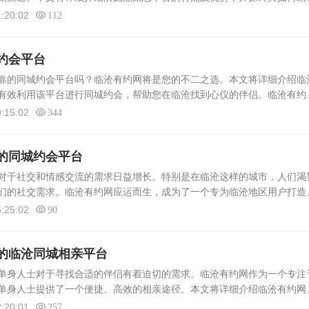
恋平台致力于为单身人士提供高品质的征婚服务。平台汇聚了大量来自临
:20:02
112
约会平台
的同城约会平台吗？临沧有约网将是您的不二之选。本文将详细介绍临
有效利用该平台进行同城约会，帮助您在临沧找到心仪的伴侣。临沧有约
环境：临沧有约网严格审核注册用户的信息，确保每一位会员的真实性和可靠
:15:02
344
的同城约会平台
对于社交和情感交流的需求日益增长。特别是在临沧这样的城市，人们渴
们的社交需求。临沧有约网应运而生，成为了一个专为临沧地区用户打造
有约网是一个集社交、约会、交友于一体的在线平台。该平台致力于为临
:25:02
90
的临沧同城相亲平台
身人士对于寻找合适的伴侣有着迫切的需求。临沧有约网作为一个专注
单身人士提供了一个便捷、高效的相亲途径。本文将详细介绍临沧有约网
台成功找到心仪的伴侣。临沧有约网的特点1. 本地化服务：临沧有约网专
:20:01
257