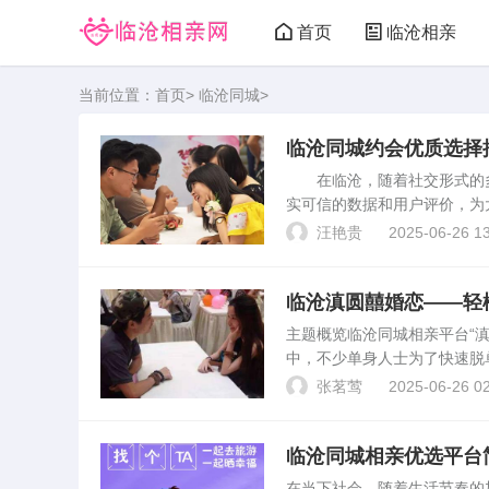
首页
临沧相亲
当前位置：
首页
>
临沧同城
>
临沧同城约会优质选择
在临沧，随着社交形式的多
实可信的数据和用户评价，为
的约会场所和方式。临沧同城
汪艳贵
2025-06-26 13
克、瑞幸等知名连锁咖...
临沧滇圆囍婚恋——轻
主题概览临沧同城相亲平台“
中，不少单身人士为了快速脱
将为您解析“滇圆囍”的运作模
张茗莺
2025-06-26 02
婚恋平台利用大数据...
临沧同城相亲优选平台
在当下社会，随着生活节奏的