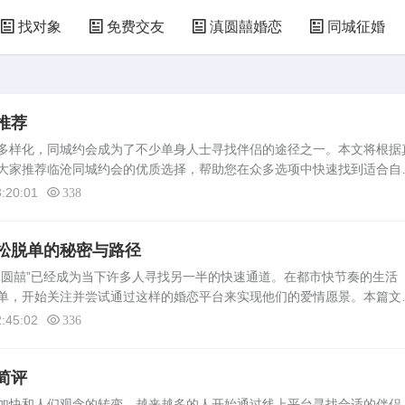
找对象
免费交友
滇圆囍婚恋
同城征婚
推荐
样化，同城约会成为了不少单身人士寻找伴侣的途径之一。本文将根据
大家推荐临沧同城约会的优质选择，帮助您在众多选项中快速找到适合自
约会场所推荐1. 咖啡厅：临沧的各大咖啡厅是情侣约会的热门选择。如星
:20:01
338
松脱单的秘密与路径
滇圆囍”已经成为当下许多人寻找另一半的快速通道。在都市快节奏的生活
单，开始关注并尝试通过这样的婚恋平台来实现他们的爱情愿景。本篇文
式及其为何能帮助您迅速脱单。滇圆囍平台的特色1. 高效匹配系统：滇圆
:45:02
336
简评
加快和人们观念的转变，越来越多的人开始通过线上平台寻找合适的伴侣