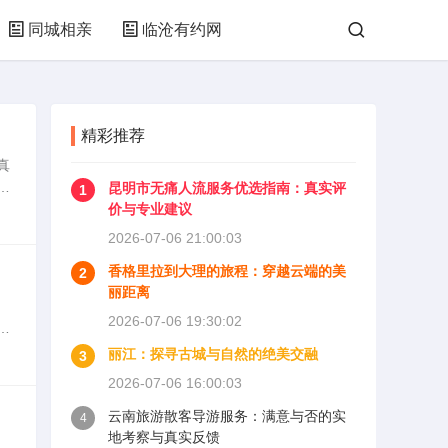
同城相亲
临沧有约网
精彩推荐
真
己
昆明市无痛人流服务优选指南：真实评
1
巴
价与专业建议
2026-07-06 21:00:03
香格里拉到大理的旅程：穿越云端的美
2
丽距离
2026-07-06 19:30:02
章
囍
丽江：探寻古城与自然的绝美交融
3
2026-07-06 16:00:03
云南旅游散客导游服务：满意与否的实
4
地考察与真实反馈
。