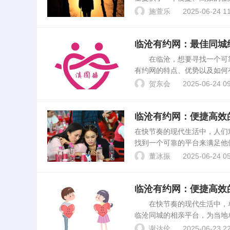
临沧同城征婚。 滇圆囍婚
施萱乐
2025-06-24 11
地区的优质单身用户，为寻...
临沧有约网：最佳同城
在临沧，想要寻找一个可靠
有约网的特点、优势以及如何
的特点1. 真实可靠的交友
贺东会
2025-06-24 09
性，为您打造一个安全、...
临沧有约网：便捷高效
在快节奏的现代生活中，人们
找到一个可靠的平台来满足他
同城约会平台。平台简介临沧
董冰振
2025-06-24 05
地区的用户提供便捷、高效...
临沧有约网：便捷高效
在快节奏的现代生活中，单
临沧同城的相亲平台，为当地
特点、优势以及如何利用该平
谢达伦
2025-06-23 22