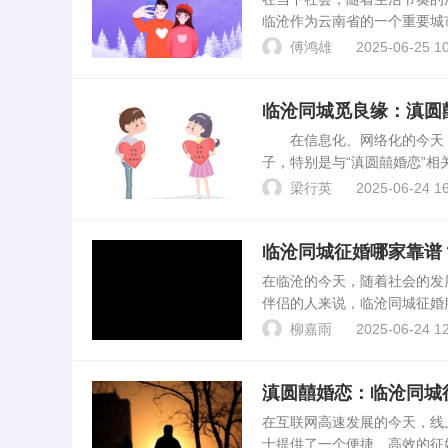
临沧作为云南省的一个重要城
解析临沧地区较为热门的相亲
傅鸿雄
2025-06-25 10
大的用户群体和丰富的资源...
临沧同城觅良缘：滇圆
在信息化、网络化的今天，
子，特别是与“滇圆囍婚恋”
现象，以及“滇圆囍婚恋”这
梁行英
2025-06-24 16
城市，其婚恋文化独具特...
临沧同城征婚哪家靠谱
在临沧的今天，随着社会的发
伴侣的人来说，临沧同城征婚
参差不齐，很多想要征婚的朋
柳嘉雨
2025-06-24 12
分析。选择临沧同城征婚服...
滇圆囍婚恋：临沧同城
在互联网高速发展的今天，线
士提供了一个便捷、高效的征