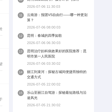
沧
2026-07-06 11:30:03
云南游：报团VS自由行——哪一种更划
11
算？
2026-07-06 08:00:03
沧
网
昆明：春城的四季如歌
12
2026-07-06 06:30:03
昆明治疗妇科病效果好的医院推荐：昆
13
明市第一人民医院
2026-07-06 03:30:02
望
的
丽江到束河：探秘古城间便捷而独特的
14
沧
交通方式
2026-07-05 22:00:02
乐山至丽江自驾游：探秘最短路线与沿
15
途风光
于
的
2026-07-05 21:30:02
注