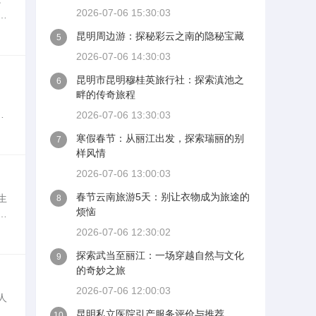
2026-07-06 15:30:03
细
庞
昆明周边游：探秘彩云之南的隐秘宝藏
5
2026-07-06 14:30:03
昆明市昆明穆桂英旅行社：探索滇池之
6
畔的传奇旅程
恋
2026-07-06 13:30:03
要
寒假春节：从丽江出发，探索瑞丽的别
7
样风情
2026-07-06 13:00:03
春节云南旅游5天：别让衣物成为旅途的
生
8
烦恼
量
细
2026-07-06 12:30:02
探索武当至丽江：一场穿越自然与文化
9
的奇妙之旅
2026-07-06 12:00:03
人
力
昆明私立医院引产服务评价与推荐
10