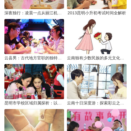
深夜独行：凌晨一点从丽江机场前往市区的实用指南
2013昆明小升初考试时间全解析
云县男：古代地方官职的独特风貌
云南独有少数民族的多元文化与生态共存
昆明市学校区域归属探析：以我校为例
云南十日深度游：探索彩云之南的秋日奇遇