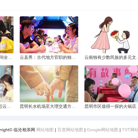
2013昆明小升初考试时间全解析
云县男：古代地方官职的独特风貌
云南独有少数民
云南十日深度游：探索彩云之南的秋日奇遇
昆明长水机场至大理交通方式解析
昆明市区值得一探的
yright© 临沧相亲网
网站地图
|
百度网站地图
|
Google网站地图
|
TXT网