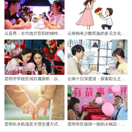
云县男：古代地方官职的独特风貌
云南独有少数民族的多元文化与生态共存
昆明市学校区域归属探析：以我校为例
云南十日深度游：探索彩云之南的秋日奇遇
昆明长水机场至大理交通方式解析
昆明市区值得一探的火锅店：舌尖上的暖冬之旅