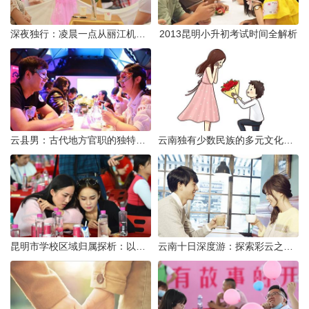
深夜独行：凌晨一点从丽江机场前往市区的实用指南
2013昆明小升初考试时间全解析
云县男：古代地方官职的独特风貌
云南独有少数民族的多元文化与生态共存
昆明市学校区域归属探析：以我校为例
云南十日深度游：探索彩云之南的秋日奇遇