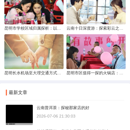
昆明市学校区域归属探析：以我校为例
云南十日深度游：探索彩云之南的秋日奇遇
昆明长水机场至大理交通方式解析
昆明市区值得一探的火锅店：舌尖上的暖冬之旅
最新文章
云南普洱茶：探秘那家店的好
2026-07-06 21:30:03