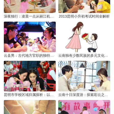
深夜独行：凌晨一点从丽江机场前往市区的实用指南
2013昆明小升初考试时间全解析
云县男：古代地方官职的独特风貌
云南独有少数民族的多元文化与生态共存
昆明市学校区域归属探析：以我校为例
云南十日深度游：探索彩云之南的秋日奇遇