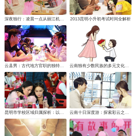
深夜独行：凌晨一点从丽江机场前往市区的实用指南
2013昆明小升初考试时间全解析
云县男：古代地方官职的独特风貌
云南独有少数民族的多元文化与生态共存
昆明市学校区域归属探析：以我校为例
云南十日深度游：探索彩云之南的秋日奇遇