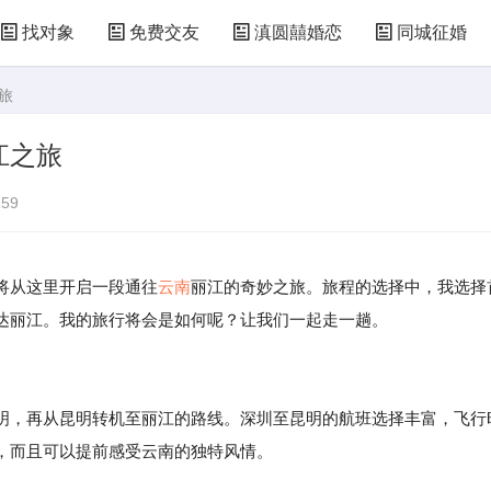
找对象
免费交友
滇圆囍婚恋
同城征婚
旅
江之旅
59
将从这里开启一段通往
云南
丽江的奇妙之旅。旅程的选择中，我选择
达丽江。我的旅行将会是如何呢？让我们一起走一趟。
明，再从昆明转机至丽江的路线。深圳至昆明的航班选择丰富，飞行
，而且可以提前感受云南的独特风情。