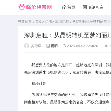
首页
临沧相亲
当前位置：
首页
>
昆明
> 深圳启程：从昆明转机至梦幻丽江之
深圳启程：从昆明转机至梦幻丽
姜德瑗
昆明
2025-09-03 23:40:01
2
我想要去往的地方是
丽江
，起始地点在深圳，我
先从深圳乘坐飞机到达
昆明
，然后转乘另一班航班抵
初步计划
考虑到地理与交通的便利性，我选择了先飞往昆
间也相对较短。昆明作为云南的省会，不仅交通便利