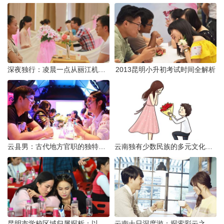
深夜独行：凌晨一点从丽江机场前往市区的实用指南
2013昆明小升初考试时间全解析
云县男：古代地方官职的独特风貌
云南独有少数民族的多元文化与生态共存
昆明市学校区域归属探析：以我校为例
云南十日深度游：探索彩云之南的秋日奇遇