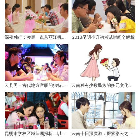
深夜独行：凌晨一点从丽江机场前往市区的实用指南
2013昆明小升初考试时间全解析
云县男：古代地方官职的独特风貌
云南独有少数民族的多元文化与生态共存
昆明市学校区域归属探析：以我校为例
云南十日深度游：探索彩云之南的秋日奇遇