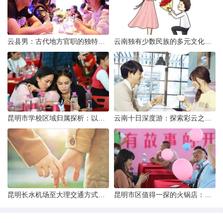
云县男：古代地方官职的独特风貌
云南独有少数民族的多元文化与生态共存
昆明市学校区域归属探析：以我校为例
云南十日深度游：探索彩云之南的秋日奇遇
昆明长水机场至大理交通方式解析
昆明市区值得一探的火锅店：舌尖上的暖冬之旅