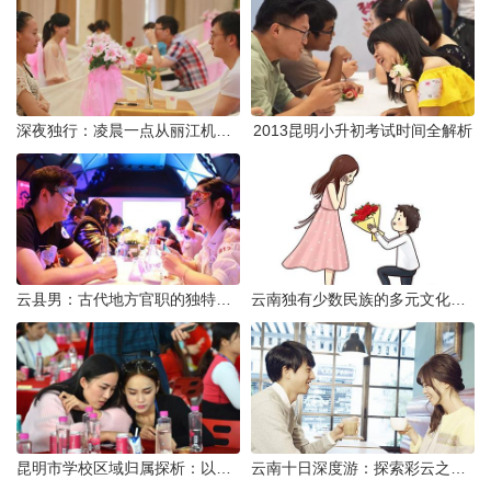
深夜独行：凌晨一点从丽江机场前往市区的实用指南
2013昆明小升初考试时间全解析
云县男：古代地方官职的独特风貌
云南独有少数民族的多元文化与生态共存
昆明市学校区域归属探析：以我校为例
云南十日深度游：探索彩云之南的秋日奇遇