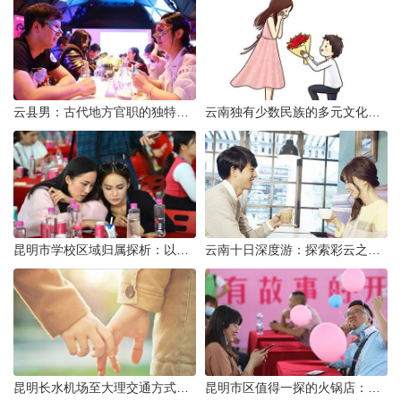
云县男：古代地方官职的独特风貌
云南独有少数民族的多元文化与生态共存
昆明市学校区域归属探析：以我校为例
云南十日深度游：探索彩云之南的秋日奇遇
昆明长水机场至大理交通方式解析
昆明市区值得一探的火锅店：舌尖上的暖冬之旅