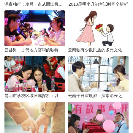
深夜独行：凌晨一点从丽江机场前往市区的实用指南
2013昆明小升初考试时间全解析
云县男：古代地方官职的独特风貌
云南独有少数民族的多元文化与生态共存
昆明市学校区域归属探析：以我校为例
云南十日深度游：探索彩云之南的秋日奇遇