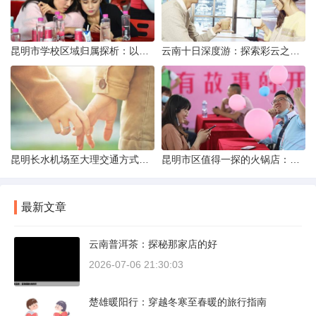
昆明市学校区域归属探析：以我校为例
云南十日深度游：探索彩云之南的秋日奇遇
昆明长水机场至大理交通方式解析
昆明市区值得一探的火锅店：舌尖上的暖冬之旅
最新文章
云南普洱茶：探秘那家店的好
2026-07-06 21:30:03
楚雄暖阳行：穿越冬寒至春暖的旅行指南