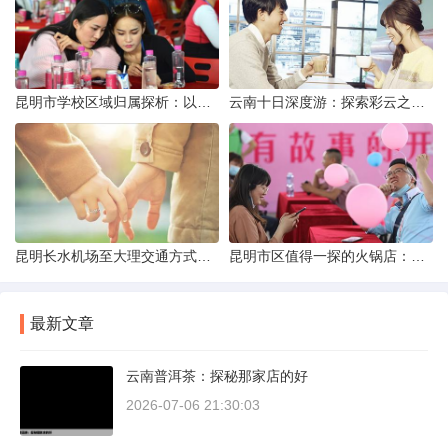
昆明市学校区域归属探析：以我校为例
云南十日深度游：探索彩云之南的秋日奇遇
昆明长水机场至大理交通方式解析
昆明市区值得一探的火锅店：舌尖上的暖冬之旅
最新文章
云南普洱茶：探秘那家店的好
2026-07-06 21:30:03