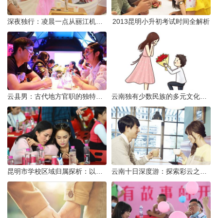
深夜独行：凌晨一点从丽江机场前往市区的实用指南
2013昆明小升初考试时间全解析
云县男：古代地方官职的独特风貌
云南独有少数民族的多元文化与生态共存
昆明市学校区域归属探析：以我校为例
云南十日深度游：探索彩云之南的秋日奇遇