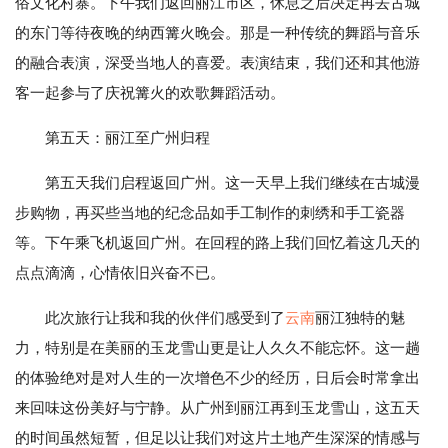
俗文化村寨。下午我们返回丽江市区，休息之后决定再去古城
的东门等待夜晚的纳西篝火晚会。那是一种传统的舞蹈与音乐
的融合表演，深受当地人的喜爱。表演结束，我们还和其他游
客一起参与了庆祝篝火的欢歌舞蹈活动。
第五天：丽江至广州归程
第五天我们启程返回广州。这一天早上我们继续在古城漫
步购物，再买些当地的纪念品如手工制作的刺绣和手工瓷器
等。下午乘飞机返回广州。在回程的路上我们回忆着这几天的
点点滴滴，心情依旧兴奋不已。
此次旅行让我和我的伙伴们感受到了
云南
丽江独特的魅
力，特别是在美丽的玉龙雪山更是让人久久不能忘怀。这一趟
的体验绝对是对人生的一次增色不少的经历，日后会时常拿出
来回味这份美好与宁静。从广州到丽江再到玉龙雪山，这五天
的时间虽然短暂，但足以让我们对这片土地产生深深的情感与