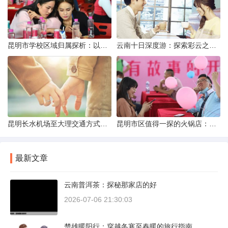
昆明市学校区域归属探析：以我校为例
云南十日深度游：探索彩云之南的秋日奇遇
昆明长水机场至大理交通方式解析
昆明市区值得一探的火锅店：舌尖上的暖冬之旅
最新文章
云南普洱茶：探秘那家店的好
2026-07-06 21:30:03
楚雄暖阳行：穿越冬寒至春暖的旅行指南