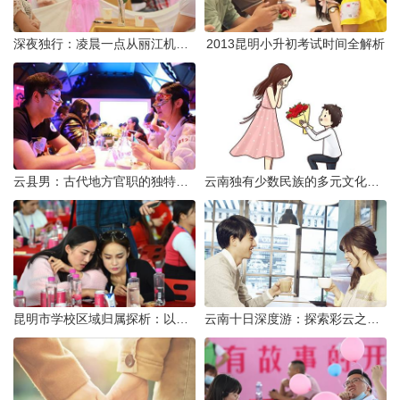
深夜独行：凌晨一点从丽江机场前往市区的实用指南
2013昆明小升初考试时间全解析
云县男：古代地方官职的独特风貌
云南独有少数民族的多元文化与生态共存
昆明市学校区域归属探析：以我校为例
云南十日深度游：探索彩云之南的秋日奇遇