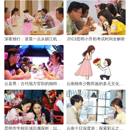
深夜独行：凌晨一点从丽江机场前往市区的实用指南
2013昆明小升初考试时间全解析
云县男：古代地方官职的独特风貌
云南独有少数民族的多元文化与生态共存
昆明市学校区域归属探析：以我校为例
云南十日深度游：探索彩云之南的秋日奇遇