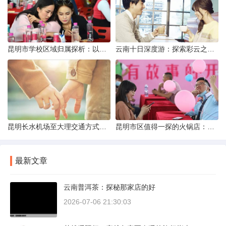
昆明市学校区域归属探析：以我校为例
云南十日深度游：探索彩云之南的秋日奇遇
昆明长水机场至大理交通方式解析
昆明市区值得一探的火锅店：舌尖上的暖冬之旅
最新文章
云南普洱茶：探秘那家店的好
2026-07-06 21:30:03