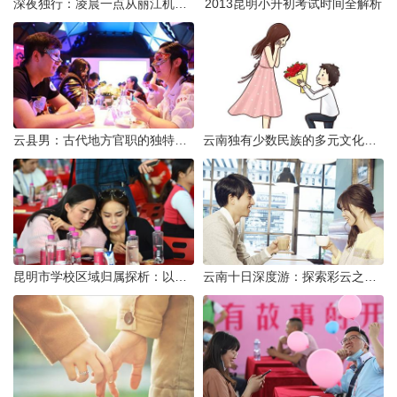
深夜独行：凌晨一点从丽江机场前往市区的实用指南
2013昆明小升初考试时间全解析
云县男：古代地方官职的独特风貌
云南独有少数民族的多元文化与生态共存
昆明市学校区域归属探析：以我校为例
云南十日深度游：探索彩云之南的秋日奇遇