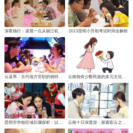
深夜独行：凌晨一点从丽江机场前往市区的实用指南
2013昆明小升初考试时间全解析
云县男：古代地方官职的独特风貌
云南独有少数民族的多元文化与生态共存
昆明市学校区域归属探析：以我校为例
云南十日深度游：探索彩云之南的秋日奇遇