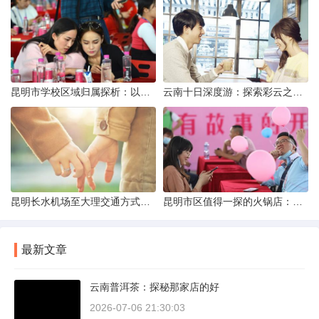
昆明市学校区域归属探析：以我校为例
云南十日深度游：探索彩云之南的秋日奇遇
昆明长水机场至大理交通方式解析
昆明市区值得一探的火锅店：舌尖上的暖冬之旅
最新文章
云南普洱茶：探秘那家店的好
2026-07-06 21:30:03