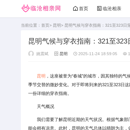
首页
临沧相亲
当前位置：
首页
>
昆明
> 昆明气候与穿衣指南：321至323日
昆明气候与穿衣指南：321至32
姚震斌
昆明
2025-11-24 18:59:05
1
昆明
，这座被誉为“春城”的城市，因其独特的气
季节交替的微妙变化。对于即将到来的321至323
一份详细的穿衣指南。
天气概况
我们需要了解昆明近期的天气状况。根据气象部门的
能会稍有凉意。此时，昆明的天气总体以晴朗为主，