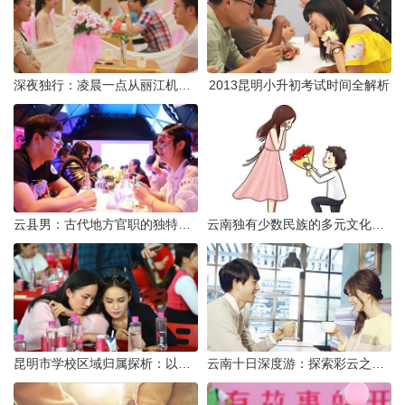
深夜独行：凌晨一点从丽江机场前往市区的实用指南
2013昆明小升初考试时间全解析
云县男：古代地方官职的独特风貌
云南独有少数民族的多元文化与生态共存
昆明市学校区域归属探析：以我校为例
云南十日深度游：探索彩云之南的秋日奇遇