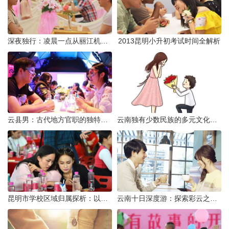
深夜独行：凌晨一点从丽江机场前往市区的实用指南
2013昆明小升初考试时间全解析
云县男：古代地方官职的独特风貌
云南独有少数民族的多元文化与生态共存
昆明市学校区域归属探析：以我校为例
云南十日深度游：探索彩云之南的秋日奇遇