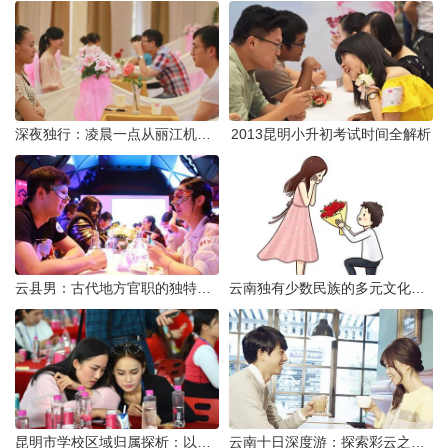
深夜独行：凌晨一点从丽江机场前往市区的实用指南
2013昆明小升初考试时间全解析
云县男：古代地方官职的独特风貌
云南独有少数民族的多元文化与生态共存
昆明市学校区域归属探析：以我校为例
云南十日深度游：探索彩云之南的秋日奇遇