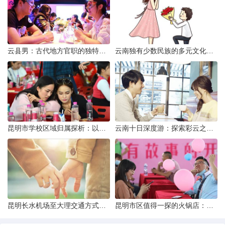
云县男：古代地方官职的独特风貌
云南独有少数民族的多元文化与生态共存
昆明市学校区域归属探析：以我校为例
云南十日深度游：探索彩云之南的秋日奇遇
昆明长水机场至大理交通方式解析
昆明市区值得一探的火锅店：舌尖上的暖冬之旅