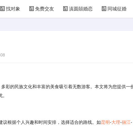
找对象
免费交友
滇圆囍婚恋
同城征婚
08
光、多彩的民族文化和丰富的美食吸引着无数游客。本文将为您提供一
忧。
，建议根据个人兴趣和时间安排，选择适合的路线。如
昆明
-
大理
-
丽江
-