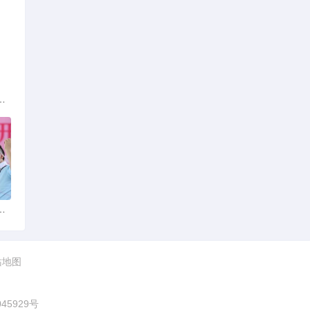
族的多元文化与生态共存
火锅店：舌尖上的暖冬之旅
站地图
045929号