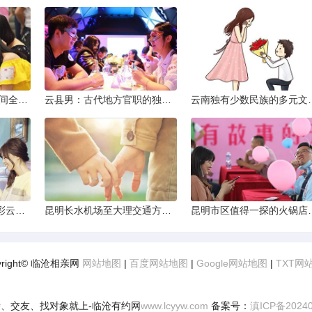
2013昆明小升初考试时间全解析
云县男：古代地方官职的独特风貌
云南独有少数民
云南十日深度游：探索彩云之南的秋日奇遇
昆明长水机场至大理交通方式解析
昆明市区值得一探的
yright© 临沧相亲网
网站地图
|
百度网站地图
|
Google网站地图
|
TXT网
、交友、找对象就上-临沧有约网
www.lcyyw.com
备案号：
滇ICP备2024