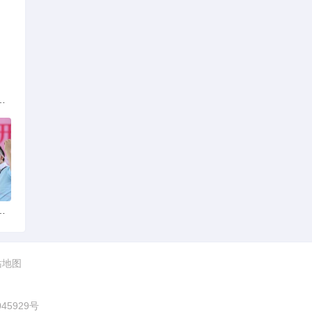
族的多元文化与生态共存
火锅店：舌尖上的暖冬之旅
站地图
045929号