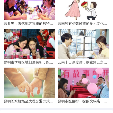
云县男：古代地方官职的独特风貌
云南独有少数民族的多元文化与生态共存
昆明市学校区域归属探析：以我校为例
云南十日深度游：探索彩云之南的秋日奇遇
昆明长水机场至大理交通方式解析
昆明市区值得一探的火锅店：舌尖上的暖冬之旅