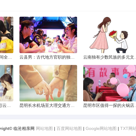
2013昆明小升初考试时间全解析
云县男：古代地方官职的独特风貌
云南独有少数民
云南十日深度游：探索彩云之南的秋日奇遇
昆明长水机场至大理交通方式解析
昆明市区值得一探的
yright© 临沧相亲网
网站地图
|
百度网站地图
|
Google网站地图
|
TXT网