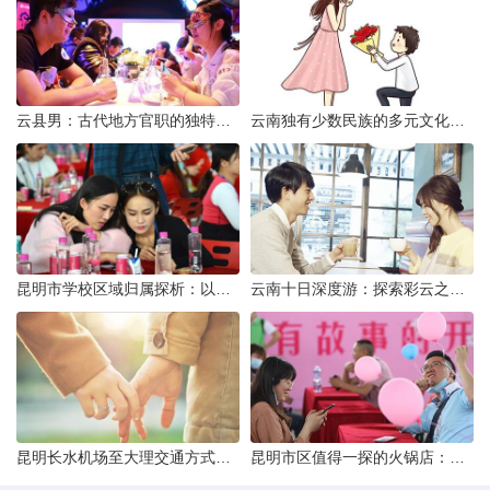
云县男：古代地方官职的独特风貌
云南独有少数民族的多元文化与生态共存
昆明市学校区域归属探析：以我校为例
云南十日深度游：探索彩云之南的秋日奇遇
昆明长水机场至大理交通方式解析
昆明市区值得一探的火锅店：舌尖上的暖冬之旅